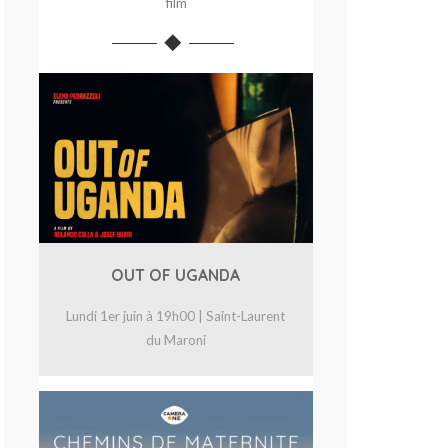
film
OUT OF UGANDA
Lundi 1er juin à 19h00 | Saint-Laurent
du Maroni