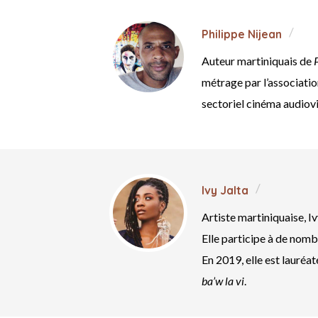
Philippe Nijean
Auteur martiniquais de
métrage par l’associatio
sectoriel cinéma audiovi
Ivy Jalta
Artiste martiniquaise, I
Elle participe à de nom
En 2019, elle est lauréa
ba’w la vi
.