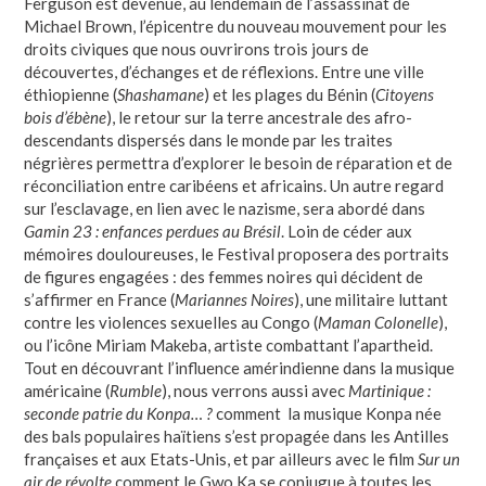
Ferguson est devenue, au lendemain de l’assassinat de
Michael Brown, l’épicentre du nouveau mouvement pour les
droits civiques que nous ouvrirons trois jours de
découvertes, d’échanges et de réflexions. Entre une ville
éthiopienne (
Shashamane
) et les plages du Bénin (
Citoyens
bois d’ébène
), le retour sur la terre ancestrale des afro-
descendants dispersés dans le monde par les traites
négrières permettra d’explorer le besoin de réparation et de
réconciliation entre caribéens et africains. Un autre regard
sur l’esclavage, en lien avec le nazisme, sera abordé dans
Gamin 23 : enfances perdues au Brésil
. Loin de céder aux
mémoires douloureuses, le Festival proposera des portraits
de figures engagées : des femmes noires qui décident de
s’affirmer en France (
Mariannes Noires
), une militaire luttant
contre les violences sexuelles au Congo (
Maman Colonelle
),
ou l’icône Miriam Makeba, artiste combattant l’apartheid.
Tout en découvrant l’influence amérindienne dans la musique
américaine (
Rumble
), nous verrons aussi avec
Martinique :
seconde patrie du Konpa… ?
comment la musique Konpa née
des bals populaires haïtiens s’est propagée dans les Antilles
françaises et aux Etats-Unis, et par ailleurs avec le film
Sur un
air de révolte
comment le Gwo Ka se conjugue à toutes les