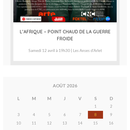
L’AFRIQUE – POINT CHAUD DE LA GUERRE
FROIDE
Samedi 12 avril à 19h30 | Les Anses d’Arlet
AOÛT 2026
L
M
M
J
V
S
D
1
2
3
4
5
6
7
8
9
10
11
12
13
14
15
16