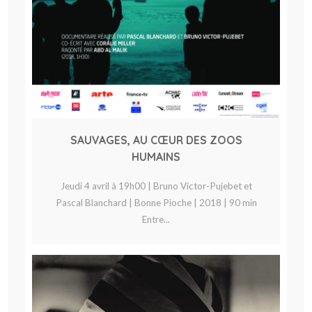
SAUVAGES, AU CŒUR DES ZOOS
HUMAINS
Jeudi 4 avril à 19h00 | Bruno Victor-Pujebet et
Pascal Blanchard | Bonne Pioche | 2018 | 90 min
Entre...