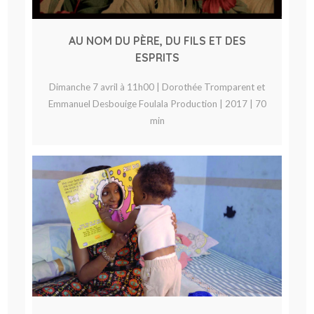
AU NOM DU PÈRE, DU FILS ET DES
ESPRITS
Dimanche 7 avril à 11h00 | Dorothée Tromparent et
Emmanuel Desbouige Foulala Production | 2017 | 70
min