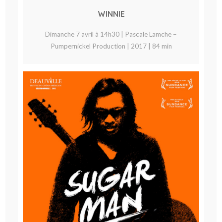
WINNIE
Dimanche 7 avril à 14h30 | Pascale Lamche –
Pumpernickel Production | 2017 | 84 min