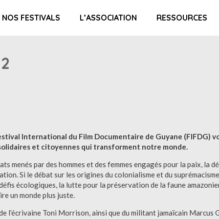
NOS FESTIVALS
L’ASSOCIATION
RESSOURCES
22
Festival International du Film Documentaire de Guyane (FIFDG) vo
solidaires et citoyennes qui transforment notre monde.
ombats menés par des hommes et des femmes engagés pour la paix, la dé
ion. Si le débat sur les origines du colonialisme et du suprémacisme
 défis écologiques, la lutte pour la préservation de la faune amazoni
ire un monde plus juste.
 de l’écrivaine Toni Morrison, ainsi que du militant jamaïcain Marcu