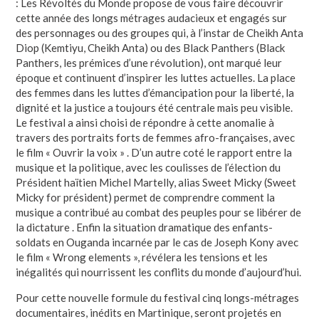
: Les Révoltés du Monde propose de vous faire découvrir
cette année des longs métrages audacieux et engagés sur
des personnages ou des groupes qui, à l’instar de Cheikh Anta
Diop (Kemtiyu, Cheikh Anta) ou des Black Panthers (Black
Panthers, les prémices d’une révolution), ont marqué leur
époque et continuent d’inspirer les luttes actuelles. La place
des femmes dans les luttes d’émancipation pour la liberté, la
dignité et la justice a toujours été centrale mais peu visible.
Le festival a ainsi choisi de répondre à cette anomalie à
travers des portraits forts de femmes afro-françaises, avec
le film « Ouvrir la voix » . D’un autre coté le rapport entre la
musique et la politique, avec les coulisses de l’élection du
Président haïtien Michel Martelly, alias Sweet Micky (Sweet
Micky for président) permet de comprendre comment la
musique a contribué au combat des peuples pour se libérer de
la dictature . Enfin la situation dramatique des enfants-
soldats en Ouganda incarnée par le cas de Joseph Kony avec
le film « Wrong elements », révélera les tensions et les
inégalités qui nourrissent les conflits du monde d’aujourd’hui.
Pour cette nouvelle formule du festival cinq longs-métrages
documentaires, inédits en Martinique, seront projetés en