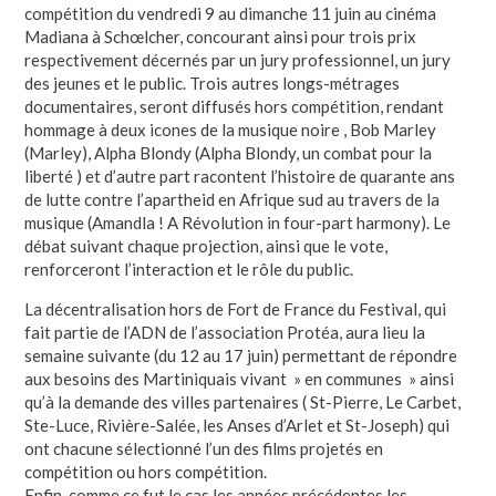
compétition du vendredi 9 au dimanche 11 juin au cinéma
Madiana à Schœlcher, concourant ainsi pour trois prix
respectivement décernés par un jury professionnel, un jury
des jeunes et le public. Trois autres longs-métrages
documentaires, seront diffusés hors compétition, rendant
hommage à deux icones de la musique noire , Bob Marley
(Marley), Alpha Blondy (Alpha Blondy, un combat pour la
liberté ) et d’autre part racontent l’histoire de quarante ans
de lutte contre l’apartheid en Afrique sud au travers de la
musique (Amandla ! A Révolution in four-part harmony). Le
débat suivant chaque projection, ainsi que le vote,
renforceront l’interaction et le rôle du public.
La décentralisation hors de Fort de France du Festival, qui
fait partie de l’ADN de l’association Protéa, aura lieu la
semaine suivante (du 12 au 17 juin) permettant de répondre
aux besoins des Martiniquais vivant » en communes » ainsi
qu’à la demande des villes partenaires ( St-Pierre, Le Carbet,
Ste-Luce, Rivière-Salée, les Anses d’Arlet et St-Joseph) qui
ont chacune sélectionné l’un des films projetés en
compétition ou hors compétition.
Enfin, comme ce fut le cas les années précédentes les