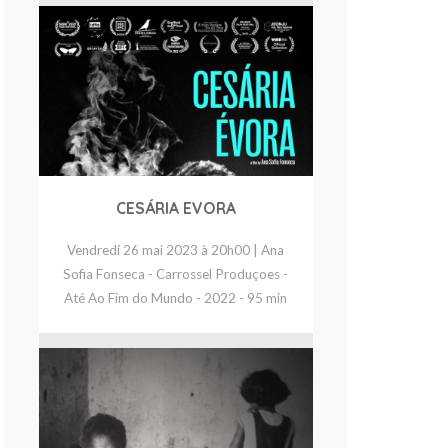
CESÁRIA EVORA
Vendredi 26 mai 2023 à 20h00 | Ana
Sofia Fonseca - Carrossel Produçoes -
Até Ao Fim do Mundo - 2022 - 95 min