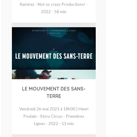
Ramirez - Not so crazy Productions! -
2022 - 58 min
LE MOUVEMENT DES SANS-
TERRE
Vendredi 26 mai 2023 à 18h00 | Henri
Poulain - Story Circus - Premières
Lignes - 2022 - 53 min