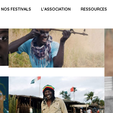
NOS FESTIVALS
L’ASSOCIATION
RESSOURCES
R-
ALPHA BLONDY, UN COMBAT POUR LA
LIBERTÉ
BLACK PANTHERS, LES PRÉMICES
D’UNE RÉVOLUTION