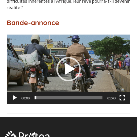
difficultés inhérentes à l’Afrique, leur rêve pourra-t-il devenir
réalité ?
Bande-annonce
Lecteur
vidéo
00:00
01:40