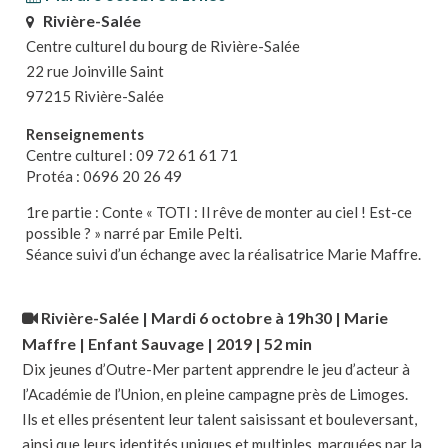
Rivière-Salée
Centre culturel du bourg de Rivière-Salée
22 rue Joinville Saint
97215 Rivière-Salée
Renseignements
Centre culturel : 09 72 61 61 71
Protéa : 0696 20 26 49
1re partie : Conte « TOTI : Il rêve de monter au ciel ! Est-ce
possible ? » narré par Emile Pelti.
Séance suivi d’un échange avec la réalisatrice Marie Maffre.
Rivière-Salée |
Mardi 6 octobre à 19h30
| Marie
Maffre | Enfant Sauvage | 2019 | 52 min
Dix jeunes d’Outre-Mer partent apprendre le jeu d’acteur à
l’Académie de l’Union, en pleine campagne près de Limoges.
Ils et elles présentent leur talent saisissant et bouleversant,
ainsi que leurs identités uniques et multiples, marquées par la