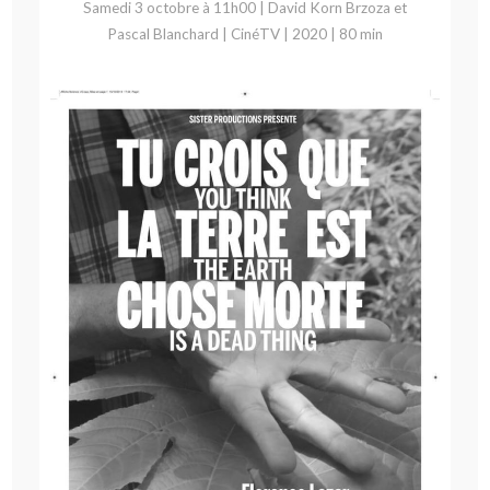
Samedi 3 octobre à 11h00 | David Korn Brzoza et
Pascal Blanchard | CinéTV | 2020 | 80 min