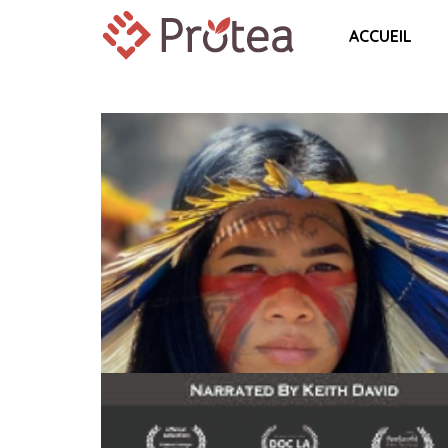
ACCUEIL
MARCUS GARVEY (« AFRICAN
REDEMPTION: THE LIFE AND LEGACY 
MARCUS GARVEY »)